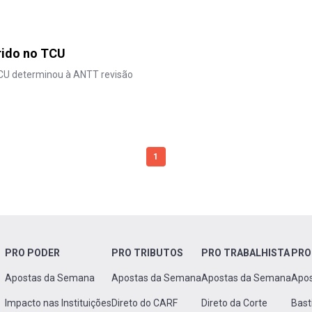
rido no TCU
TCU determinou à ANTT revisão
1
PRO PODER
PRO TRIBUTOS
PRO TRABALHISTA
PRO
Apostas da Semana
Apostas da Semana
Apostas da Semana
Apo
Impacto nas Instituições
Direto do CARF
Direto da Corte
Bast