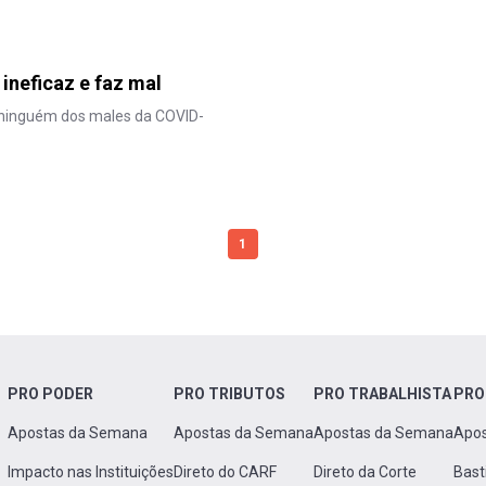
ineficaz e faz mal
u ninguém dos males da COVID-
1
PRO PODER
PRO TRIBUTOS
PRO TRABALHISTA
PRO
Apostas da Semana
Apostas da Semana
Apostas da Semana
Apo
Impacto nas Instituições
Direto do CARF
Direto da Corte
Bast