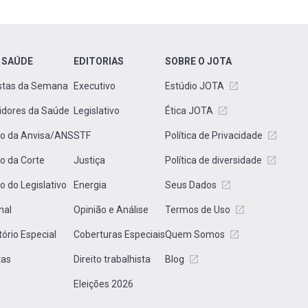
 SAÚDE
EDITORIAS
SOBRE O JOTA
stas da Semana
Executivo
Estúdio JOTA
idores da Saúde
Legislativo
Ética JOTA
to da Anvisa/ANS
STF
Política de Privacidade
to da Corte
Justiça
Política de diversidade
to do Legislativo
Energia
Seus Dados
nal
Opinião e Análise
Termos de Uso
tório Especial
Coberturas Especiais
Quem Somos
tas
Direito trabalhista
Blog
Eleições 2026