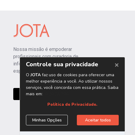
Nossa missão é empoderar
profissionais com curadoria de
informações independentes e
especializadas.
CONHEÇA O JOTA PRO