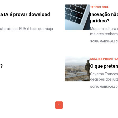
TECNOLOGIA
ra IA é provar download
Inovação não
jurídico?
utorais dos EUA é tese que viaja
Mudar a cultura 
maiores tenham 
SOFIA MARSHALLO
ANÁLISE PREDITIV
a?
O que preten
Governo Francês 
decisões dos juí
SOFIA MARSHALLO
1