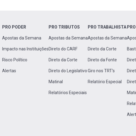
PRO PODER
PRO TRIBUTOS
PRO TRABALHISTA
PRO
Apostas da Semana
Apostas da Semana
Apostas da Semana
Apo
Impacto nas Instituições
Direto do CARF
Direto da Corte
Bast
Risco Político
Direto da Corte
Direto da Fonte
Dire
Alertas
Direto do Legislativo
Giro nos TRT's
Dire
Matinal
Relatório Especial
Dire
Relatórios Especiais
Mati
Rela
Aler