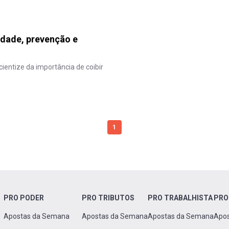
idade, prevenção e
entize da importância de coibir
1
PRO PODER
PRO TRIBUTOS
PRO TRABALHISTA
PRO
Apostas da Semana
Apostas da Semana
Apostas da Semana
Apo