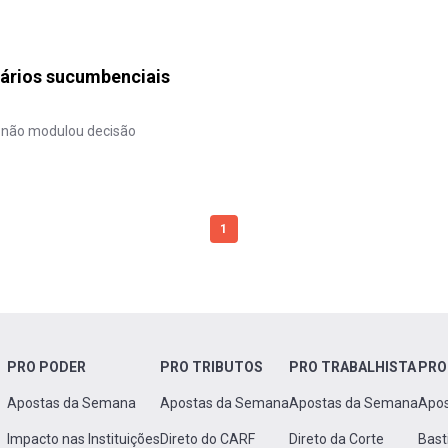
ários sucumbenciais
a não modulou decisão
1
PRO PODER
PRO TRIBUTOS
PRO TRABALHISTA
PRO
Apostas da Semana
Apostas da Semana
Apostas da Semana
Apo
Impacto nas Instituições
Direto do CARF
Direto da Corte
Bast