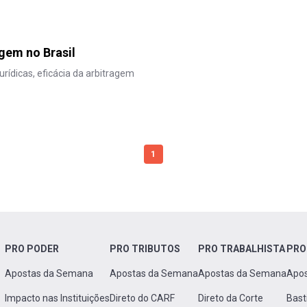
gem no Brasil
rídicas, eficácia da arbitragem
1
PRO PODER
PRO TRIBUTOS
PRO TRABALHISTA
PRO
Apostas da Semana
Apostas da Semana
Apostas da Semana
Apo
Impacto nas Instituições
Direto do CARF
Direto da Corte
Bast