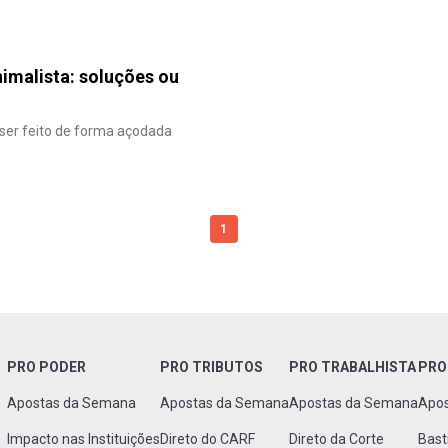
imalista: soluções ou
ser feito de forma açodada
1
PRO PODER
PRO TRIBUTOS
PRO TRABALHISTA
PRO
Apostas da Semana
Apostas da Semana
Apostas da Semana
Apo
Impacto nas Instituições
Direto do CARF
Direto da Corte
Bast