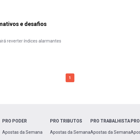
ativos e desafios
rá reverter índices alarmantes
1
PRO PODER
PRO TRIBUTOS
PRO TRABALHISTA
PRO
Apostas da Semana
Apostas da Semana
Apostas da Semana
Apo