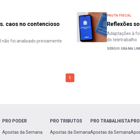
PAUTA FISCAL
vs. caos no contencioso
Reflexões so
Adaptações à for
do teletrabalho
l não foi analisado previamente
SÉRGIO GRAMA LI
1
PRO PODER
PRO TRIBUTOS
PRO TRABALHISTA
PRO
Apostas da Semana
Apostas da Semana
Apostas da Semana
Apo