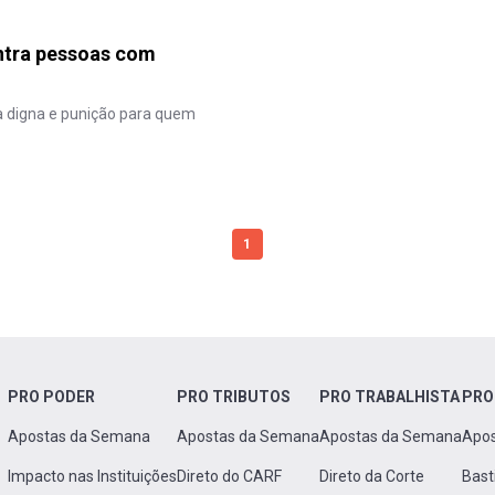
ontra pessoas com
a digna e punição para quem
1
PRO PODER
PRO TRIBUTOS
PRO TRABALHISTA
PRO
Apostas da Semana
Apostas da Semana
Apostas da Semana
Apo
Impacto nas Instituições
Direto do CARF
Direto da Corte
Bast