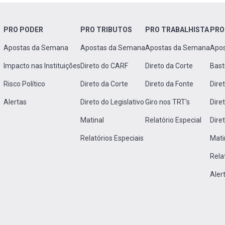
PRO PODER
PRO TRIBUTOS
PRO TRABALHISTA
PRO
Apostas da Semana
Apostas da Semana
Apostas da Semana
Apo
Impacto nas Instituições
Direto do CARF
Direto da Corte
Bast
Risco Político
Direto da Corte
Direto da Fonte
Dire
Alertas
Direto do Legislativo
Giro nos TRT's
Dire
Matinal
Relatório Especial
Dire
Relatórios Especiais
Mati
Rela
Aler