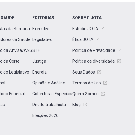
 SAÚDE
EDITORIAS
SOBRE O JOTA
stas da Semana
Executivo
Estúdio JOTA
idores da Saúde
Legislativo
Ética JOTA
to da Anvisa/ANS
STF
Política de Privacidade
to da Corte
Justiça
Política de diversidade
to do Legislativo
Energia
Seus Dados
nal
Opinião e Análise
Termos de Uso
tório Especial
Coberturas Especiais
Quem Somos
tas
Direito trabalhista
Blog
Eleições 2026