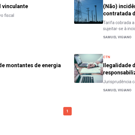
l vinculante
(Não) incid
contratada d
o fiscal
Tarifa cobrada a
sujeitar-se à inc
SAMUEL VIGIANO
CTN
de montantes de energia
Ilegalidade 
responsabili
Jurisprudência c
SAMUEL VIGIANO
1