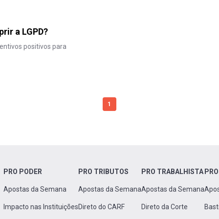
prir a LGPD?
entivos positivos para
1
PRO PODER
PRO TRIBUTOS
PRO TRABALHISTA
PRO
Apostas da Semana
Apostas da Semana
Apostas da Semana
Apo
Impacto nas Instituições
Direto do CARF
Direto da Corte
Bast