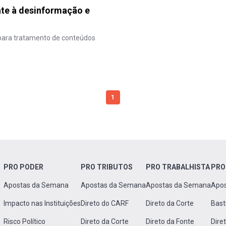
te à desinformação e
para tratamento de conteúdos
1
PRO PODER
PRO TRIBUTOS
PRO TRABALHISTA
PRO
Apostas da Semana
Apostas da Semana
Apostas da Semana
Apo
Impacto nas Instituições
Direto do CARF
Direto da Corte
Bast
Risco Político
Direto da Corte
Direto da Fonte
Dire