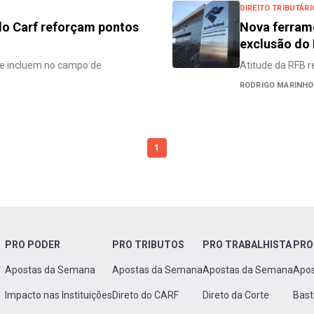
DIREITO TRIBUTÁRI
do Carf reforçam pontos
Nova ferram
exclusão do
e incluem no campo de
Atitude da RFB re
RODRIGO MARINHO
1
PRO PODER
PRO TRIBUTOS
PRO TRABALHISTA
PRO
Apostas da Semana
Apostas da Semana
Apostas da Semana
Apo
Impacto nas Instituições
Direto do CARF
Direto da Corte
Bast