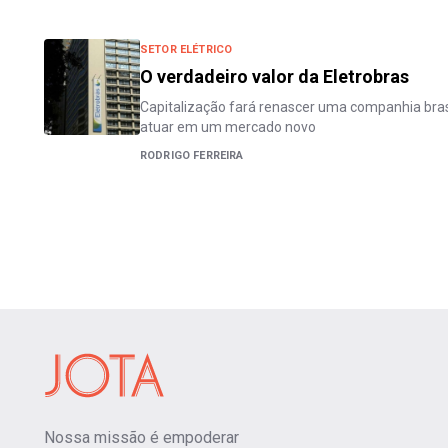
SETOR ELÉTRICO
O verdadeiro valor da Eletrobras
Capitalização fará renascer uma companhia bras
atuar em um mercado novo
RODRIGO FERREIRA
Nossa missão é empoderar