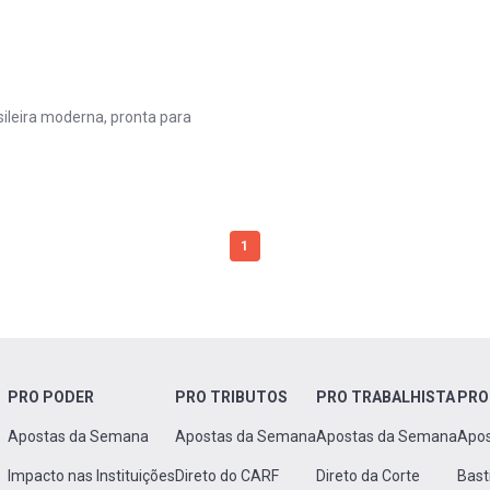
ileira moderna, pronta para
1
PRO PODER
PRO TRIBUTOS
PRO TRABALHISTA
PRO
Apostas da Semana
Apostas da Semana
Apostas da Semana
Apo
Impacto nas Instituições
Direto do CARF
Direto da Corte
Bast