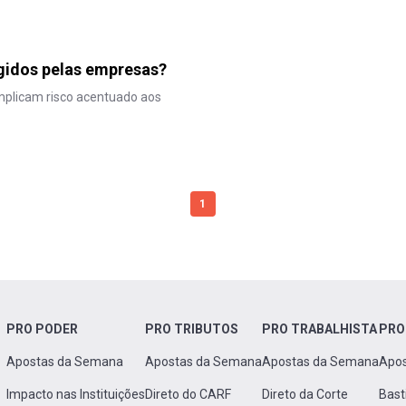
gidos pelas empresas?
implicam risco acentuado aos
1
PRO PODER
PRO TRIBUTOS
PRO TRABALHISTA
PRO
Apostas da Semana
Apostas da Semana
Apostas da Semana
Apo
Impacto nas Instituições
Direto do CARF
Direto da Corte
Bast