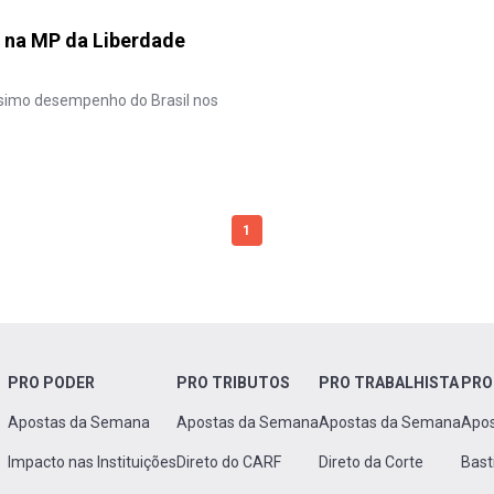
a na MP da Liberdade
ssimo desempenho do Brasil nos
1
PRO PODER
PRO TRIBUTOS
PRO TRABALHISTA
PRO
Apostas da Semana
Apostas da Semana
Apostas da Semana
Apo
Impacto nas Instituições
Direto do CARF
Direto da Corte
Bast