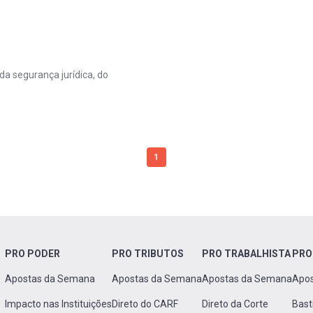
da segurança jurídica, do
1
PRO PODER
PRO TRIBUTOS
PRO TRABALHISTA
PRO
Apostas da Semana
Apostas da Semana
Apostas da Semana
Apo
Impacto nas Instituições
Direto do CARF
Direto da Corte
Bast