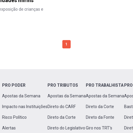
idades mirins
exposição de crianças e
1
PRO PODER
PRO TRIBUTOS
PRO TRABALHISTA
PRO
Apostas da Semana
Apostas da Semana
Apostas da Semana
Apo
Impacto nas Instituições
Direto do CARF
Direto da Corte
Bast
Risco Político
Direto da Corte
Direto da Fonte
Dire
Alertas
Direto do Legislativo
Giro nos TRT's
Dire