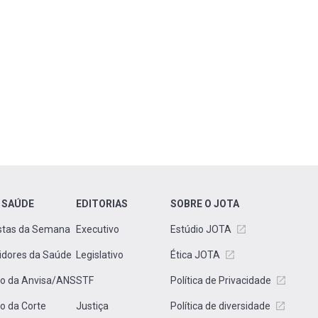
 SAÚDE
EDITORIAS
SOBRE O JOTA
stas da Semana
Executivo
Estúdio JOTA
idores da Saúde
Legislativo
Ética JOTA
to da Anvisa/ANS
STF
Política de Privacidade
to da Corte
Justiça
Política de diversidade