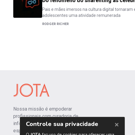
Do fenômeno do sharenting às celebr
Pais e mães imersos na cultura digital tornaram 
adolescentes uma atividade remunerada
RODGER RICHER
Nossa missão é empoderar
profissionais com curadoria de
informações independentes e
especializadas.