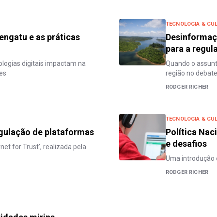
TECNOLOGIA & CUL
engatu e as práticas
Desinformaçã
para a regul
nologias digitais impactam na
Quando o assunt
es
região no debat
RODGER RICHER
TECNOLOGIA & CUL
egulação de plataformas
Política Nac
e desafios
et for Trust', realizada pela
Uma introdução e
RODGER RICHER