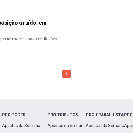
posição a ruído: em
pecial merece novas reflexões
1
PRO PODER
PRO TRIBUTOS
PRO TRABALHISTA
PRO
Apostas da Semana
Apostas da Semana
Apostas da Semana
Apo