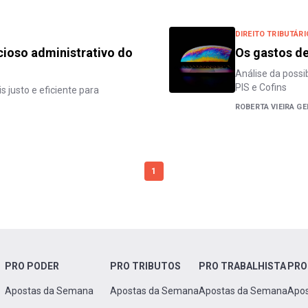
DIREITO TRIBUTÁRI
cioso administrativo do
Os gastos d
Análise da poss
PIS e Cofins
 justo e eficiente para
ROBERTA VIEIRA G
1
PRO PODER
PRO TRIBUTOS
PRO TRABALHISTA
PRO
Apostas da Semana
Apostas da Semana
Apostas da Semana
Apo