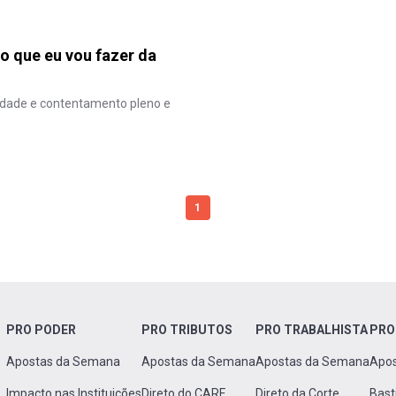
 o que eu vou fazer da
icidade e contentamento pleno e
1
PRO PODER
PRO TRIBUTOS
PRO TRABALHISTA
PRO
Apostas da Semana
Apostas da Semana
Apostas da Semana
Apo
Impacto nas Instituições
Direto do CARF
Direto da Corte
Bast