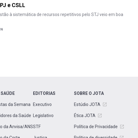
RPJ e CSLL
tão à sistemática de recursos repetitivos pelo STJ veio em boa
AN
 SAÚDE
EDITORIAS
SOBRE O JOTA
stas da Semana
Executivo
Estúdio JOTA
idores da Saúde
Legislativo
Ética JOTA
to da Anvisa/ANS
STF
Política de Privacidade
to da Corte
Justiça
Política de diversidade