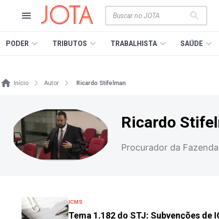
PODER
TRIBUTOS
TRABALHISTA
SAÚDE
Início
Autor
Ricardo Stifelman
Ricardo Stife
Procurador da Fazenda
ICMS
Tema 1.182 do STJ: Subvenções de I