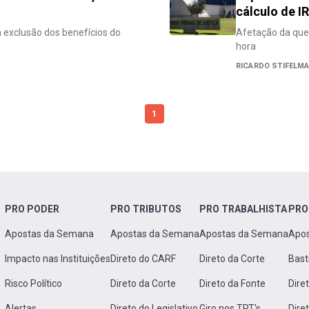
cálculo de I
 exclusão dos benefícios do
Afetação da ques
hora
RICARDO STIFELM
1
PRO PODER
PRO TRIBUTOS
PRO TRABALHISTA
PRO
Apostas da Semana
Apostas da Semana
Apostas da Semana
Apo
Impacto nas Instituições
Direto do CARF
Direto da Corte
Bast
Risco Político
Direto da Corte
Direto da Fonte
Dire
Alertas
Direto do Legislativo
Giro nos TRT's
Dire