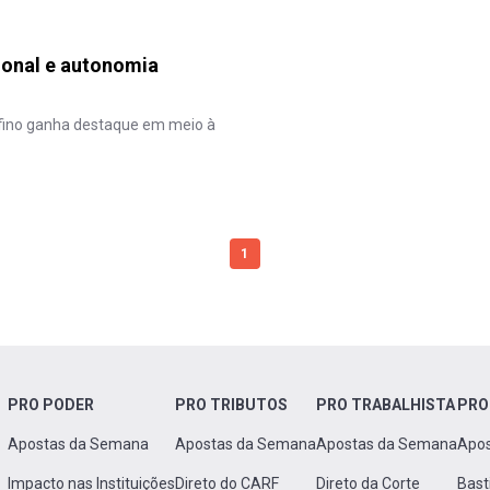
ional e autonomia
efino ganha destaque em meio à
1
PRO PODER
PRO TRIBUTOS
PRO TRABALHISTA
PRO
Apostas da Semana
Apostas da Semana
Apostas da Semana
Apo
Impacto nas Instituições
Direto do CARF
Direto da Corte
Bast