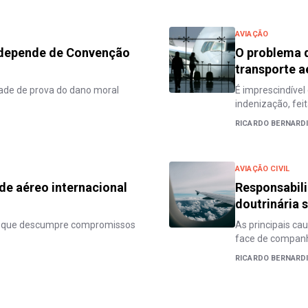
AVIAÇÃO
 depende de Convenção
O problema d
transporte a
ade de prova do dano moral
É imprescindível
indenização, fei
RICARDO BERNARD
AVIAÇÃO CIVIL
 de aéreo internacional
Responsabili
doutrinária 
ís que descumpre compromissos
As principais ca
face de companhi
RICARDO BERNARD