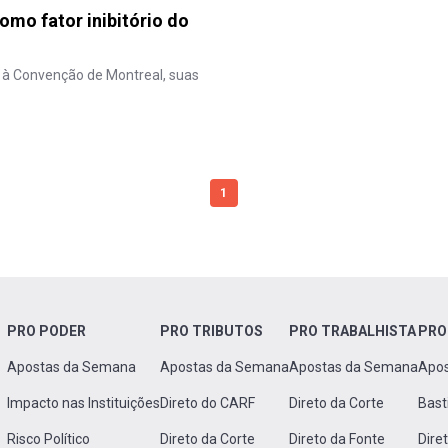
omo fator inibitório do
a à Convenção de Montreal, suas
1
PRO PODER
PRO TRIBUTOS
PRO TRABALHISTA
PRO
Apostas da Semana
Apostas da Semana
Apostas da Semana
Apo
Impacto nas Instituições
Direto do CARF
Direto da Corte
Bast
Risco Político
Direto da Corte
Direto da Fonte
Dire