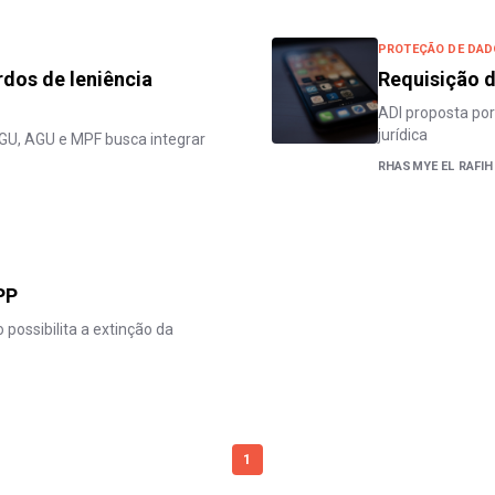
PROTEÇÃO DE DA
rdos de leniência
Requisição d
ADI proposta po
jurídica
GU, AGU e MPF busca integrar
RHASMYE EL RAFIH
PP
possibilita a extinção da
1