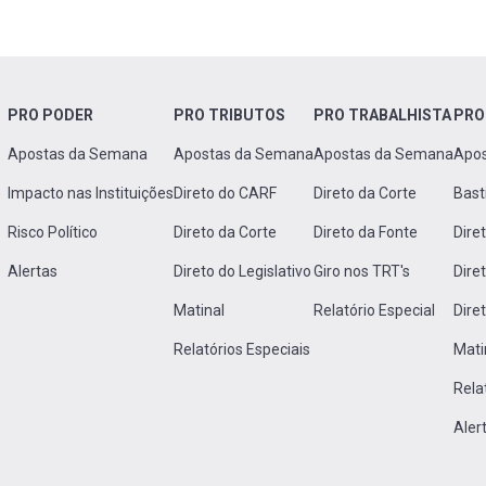
PRO PODER
PRO TRIBUTOS
PRO TRABALHISTA
PRO
Apostas da Semana
Apostas da Semana
Apostas da Semana
Apo
Impacto nas Instituições
Direto do CARF
Direto da Corte
Bast
Risco Político
Direto da Corte
Direto da Fonte
Dire
Alertas
Direto do Legislativo
Giro nos TRT's
Dire
Matinal
Relatório Especial
Dire
Relatórios Especiais
Mati
Rela
Aler