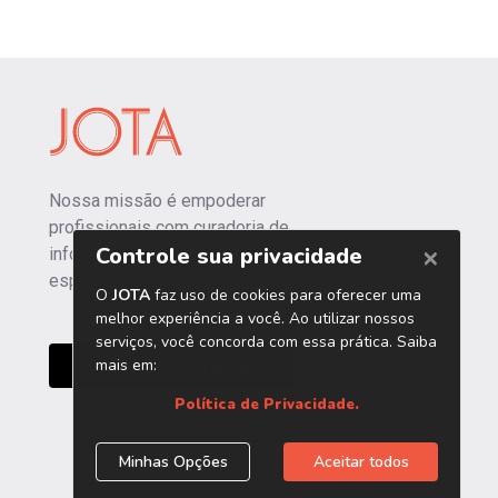
Nossa missão é empoderar
profissionais com curadoria de
informações independentes e
especializadas.
CONHEÇA O JOTA PRO