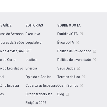
 SAÚDE
EDITORIAS
SOBRE O JOTA
stas da Semana
Executivo
Estúdio JOTA
idores da Saúde
Legislativo
Ética JOTA
to da Anvisa/ANS
STF
Política de Privacidade
to da Corte
Justiça
Política de diversidade
to do Legislativo
Energia
Seus Dados
nal
Opinião e Análise
Termos de Uso
tório Especial
Coberturas Especiais
Quem Somos
tas
Direito trabalhista
Blog
Eleições 2026