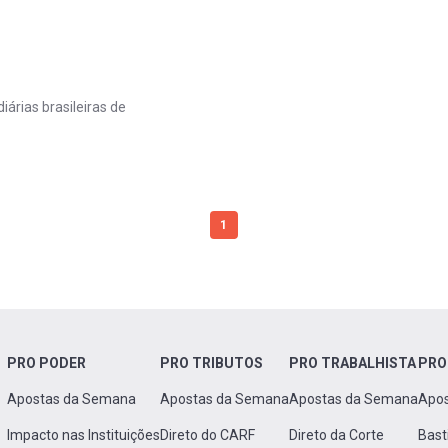
árias brasileiras de
1
PRO PODER
PRO TRIBUTOS
PRO TRABALHISTA
PRO
Apostas da Semana
Apostas da Semana
Apostas da Semana
Apo
Impacto nas Instituições
Direto do CARF
Direto da Corte
Bast