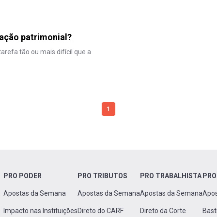
ação patrimonial?
efa tão ou mais difícil que a
1
PRO PODER
PRO TRIBUTOS
PRO TRABALHISTA
PRO
Apostas da Semana
Apostas da Semana
Apostas da Semana
Apo
Impacto nas Instituições
Direto do CARF
Direto da Corte
Bast