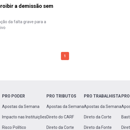
proibir a demissão sem
ção da falta grave para a
ivo
1
PRO PODER
PRO TRIBUTOS
PRO TRABALHISTA
PRO
Apostas da Semana
Apostas da Semana
Apostas da Semana
Apo
Impacto nas Instituições
Direto do CARF
Direto da Corte
Bast
Risco Político
Direto da Corte
Direto da Fonte
Dire