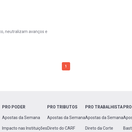
co, neutralizam avanços e
1
PRO PODER
PRO TRIBUTOS
PRO TRABALHISTA
PRO
Apostas da Semana
Apostas da Semana
Apostas da Semana
Apo
Impacto nas Instituições
Direto do CARF
Direto da Corte
Bast