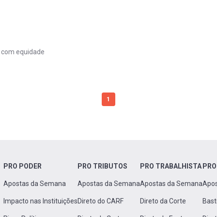
 com equidade
1
PRO PODER
PRO TRIBUTOS
PRO TRABALHISTA
PRO
Apostas da Semana
Apostas da Semana
Apostas da Semana
Apo
Impacto nas Instituições
Direto do CARF
Direto da Corte
Bast