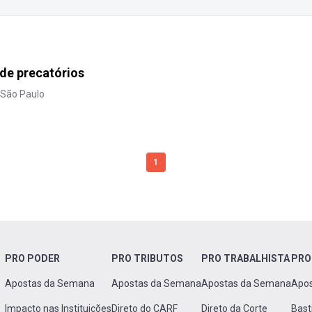
 de precatórios
 São Paulo
1
PRO PODER
PRO TRIBUTOS
PRO TRABALHISTA
PRO
Apostas da Semana
Apostas da Semana
Apostas da Semana
Apo
Impacto nas Instituições
Direto do CARF
Direto da Corte
Bast