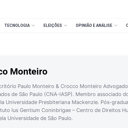
TECNOLOGIA
ELEIÇÕES
OPINIÃO E ANÁLISE
co Monteiro
critório Paulo Monteiro & Crocco Monteiro Advoga
dos de São Paulo (CNA-IASP). Membro associado do Ins
la Universidade Presbiteriana Mackenzie. Pós-grad
stituto Ius Gentium Coninbrigae – Centro de Direito
ela Universidade de São Paulo.