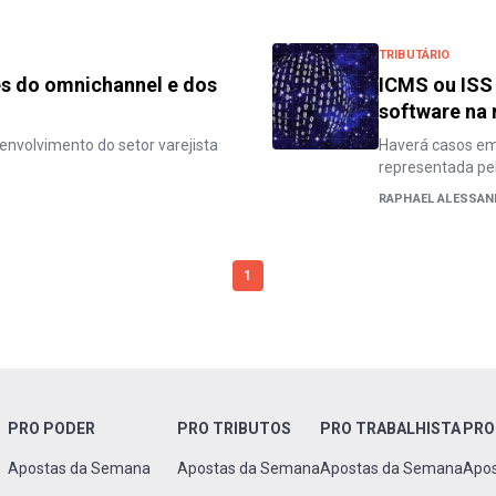
TRIBUTÁRIO
es do omnichannel e dos
ICMS ou ISS
software na
envolvimento do setor varejista
Haverá casos em 
representada pe
RAPHAEL ALESSAN
1
PRO PODER
PRO TRIBUTOS
PRO TRABALHISTA
PRO
Apostas da Semana
Apostas da Semana
Apostas da Semana
Apo