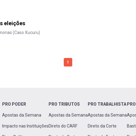
s eleições
minorias (Caso Xucuru)
1
PRO PODER
PRO TRIBUTOS
PRO TRABALHISTA
PRO
Apostas da Semana
Apostas da Semana
Apostas da Semana
Apo
Impacto nas Instituições
Direto do CARF
Direto da Corte
Bast