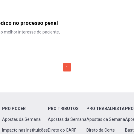
édico no processo penal
no melhor interesse do paciente,
1
PRO PODER
PRO TRIBUTOS
PRO TRABALHISTA
PRO
Apostas da Semana
Apostas da Semana
Apostas da Semana
Apo
Impacto nas Instituições
Direto do CARF
Direto da Corte
Bast