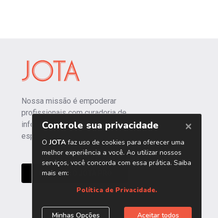
Nossa missão é empoderar
profissionais com curadoria de
informações independentes e
especializadas.
CONHEÇA O JOTA PRO