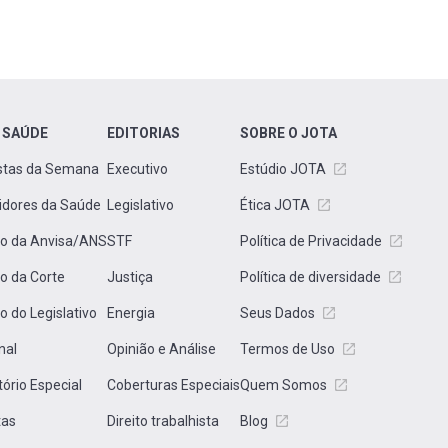
 SAÚDE
EDITORIAS
SOBRE O JOTA
stas da Semana
Executivo
Estúdio JOTA
idores da Saúde
Legislativo
Ética JOTA
to da Anvisa/ANS
STF
Política de Privacidade
to da Corte
Justiça
Política de diversidade
to do Legislativo
Energia
Seus Dados
nal
Opinião e Análise
Termos de Uso
tório Especial
Coberturas Especiais
Quem Somos
tas
Direito trabalhista
Blog