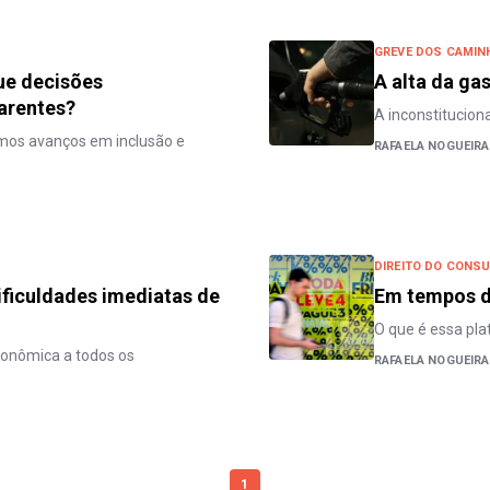
GREVE DOS CAMIN
ue decisões
A alta da ga
arentes?
A inconstitucion
os avanços em inclusão e
RAFAELA NOGUEIRA
DIREITO DO CONS
ificuldades imediatas de
Em tempos d
O que é essa pla
isonômica a todos os
RAFAELA NOGUEIRA
1