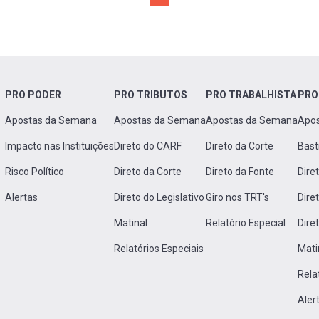
PRO PODER
PRO TRIBUTOS
PRO TRABALHISTA
PRO
Apostas da Semana
Apostas da Semana
Apostas da Semana
Apo
Impacto nas Instituições
Direto do CARF
Direto da Corte
Bast
Risco Político
Direto da Corte
Direto da Fonte
Dire
Alertas
Direto do Legislativo
Giro nos TRT's
Dire
Matinal
Relatório Especial
Dire
Relatórios Especiais
Mati
Rela
Aler