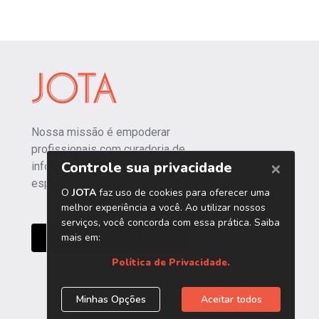
Nossa missão é empoderar
profissionais com curadoria de
informações independentes e
especializadas.
CONHEÇA O JOTA PRO