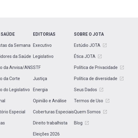
 SAÚDE
EDITORIAS
SOBRE O JOTA
stas da Semana
Executivo
Estúdio JOTA
idores da Saúde
Legislativo
Ética JOTA
to da Anvisa/ANS
STF
Política de Privacidade
to da Corte
Justiça
Política de diversidade
to do Legislativo
Energia
Seus Dados
nal
Opinião e Análise
Termos de Uso
tório Especial
Coberturas Especiais
Quem Somos
tas
Direito trabalhista
Blog
Eleições 2026