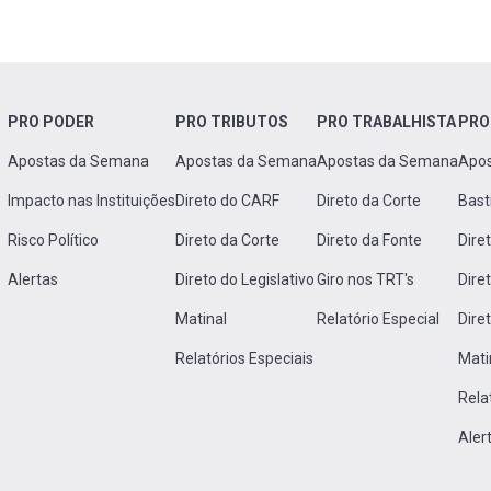
PRO PODER
PRO TRIBUTOS
PRO TRABALHISTA
PRO
Apostas da Semana
Apostas da Semana
Apostas da Semana
Apo
Impacto nas Instituições
Direto do CARF
Direto da Corte
Bast
Risco Político
Direto da Corte
Direto da Fonte
Dire
Alertas
Direto do Legislativo
Giro nos TRT's
Dire
Matinal
Relatório Especial
Dire
Relatórios Especiais
Mati
Rela
Aler