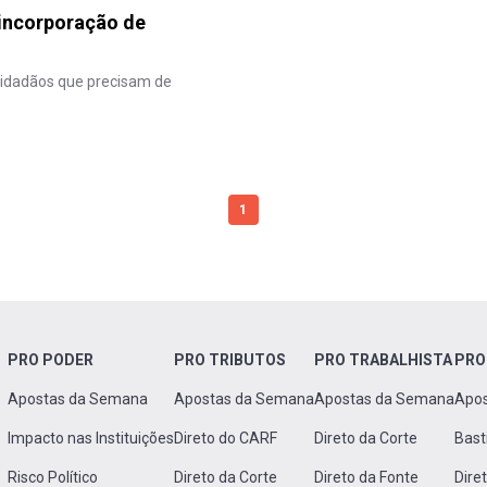
 incorporação de
cidadãos que precisam de
1
PRO PODER
PRO TRIBUTOS
PRO TRABALHISTA
PRO
Apostas da Semana
Apostas da Semana
Apostas da Semana
Apo
Impacto nas Instituições
Direto do CARF
Direto da Corte
Bast
Risco Político
Direto da Corte
Direto da Fonte
Dire