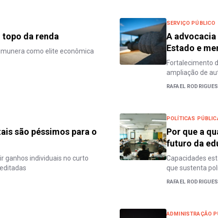
SERVIÇO PÚBLICO
 topo da renda
A advocacia 
Estado e me
remunera como elite econômica
Fortalecimento 
ampliação de au
RAFAEL RODRIGUES
POLÍTICAS PÚBLIC
atais são péssimos para o
Por que a qu
futuro da e
r ganhos individuais no curto
Capacidades esta
reditadas
que sustenta pol
RAFAEL RODRIGUES
ADMINISTRAÇÃO P