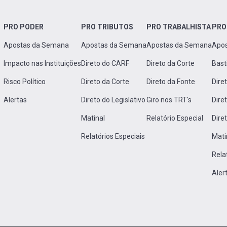
PRO PODER
PRO TRIBUTOS
PRO TRABALHISTA
PRO
Apostas da Semana
Apostas da Semana
Apostas da Semana
Apo
Impacto nas Instituições
Direto do CARF
Direto da Corte
Bast
Risco Político
Direto da Corte
Direto da Fonte
Dire
Alertas
Direto do Legislativo
Giro nos TRT's
Dire
Matinal
Relatório Especial
Dire
Relatórios Especiais
Mati
Rela
Aler