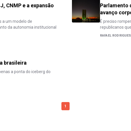
NJ, CNMP e a expansão
Parlamento d
avanço corpo
os a um modelo de
É preciso romper
anto da autonomia institucional
republicanos que
RAFAEL RODRIGUES
 brasileira
penas a ponta do iceberg do
1