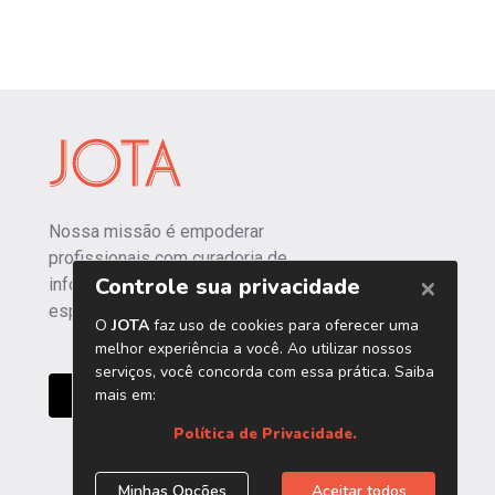
Nossa missão é empoderar
profissionais com curadoria de
informações independentes e
especializadas.
CONHEÇA O JOTA PRO