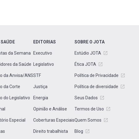
 SAÚDE
EDITORIAS
SOBRE O JOTA
stas da Semana
Executivo
Estúdio JOTA
idores da Saúde
Legislativo
Ética JOTA
to da Anvisa/ANS
STF
Política de Privacidade
to da Corte
Justiça
Política de diversidade
to do Legislativo
Energia
Seus Dados
nal
Opinião e Análise
Termos de Uso
tório Especial
Coberturas Especiais
Quem Somos
tas
Direito trabalhista
Blog