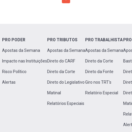
PRO PODER
PRO TRIBUTOS
PRO TRABALHISTA
PRO
Apostas da Semana
Apostas da Semana
Apostas da Semana
Apo
Impacto nas Instituições
Direto do CARF
Direto da Corte
Bast
Risco Político
Direto da Corte
Direto da Fonte
Dire
Alertas
Direto do Legislativo
Giro nos TRT's
Dire
Matinal
Relatório Especial
Dire
Relatórios Especiais
Mati
Rela
Aler