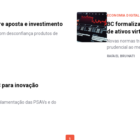
ECONOMIA DIGITAL
tre aposta e investimento
BC formaliza
de ativos vir
 com desconfiança produtos de
Novas normas tra
prudencial ao me
RAFAEL BRUNATI
C para inovação
gulamentação das PSAVs e do
1