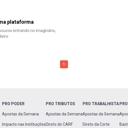
uma plataforma
oucos entrando no imaginário,
leiro
1
PRO PODER
PRO TRIBUTOS
PRO TRABALHISTA
PRO
Apostas da Semana
Apostas da Semana
Apostas da Semana
Apo
Impacto nas Instituições
Direto do CARF
Direto da Corte
Bast