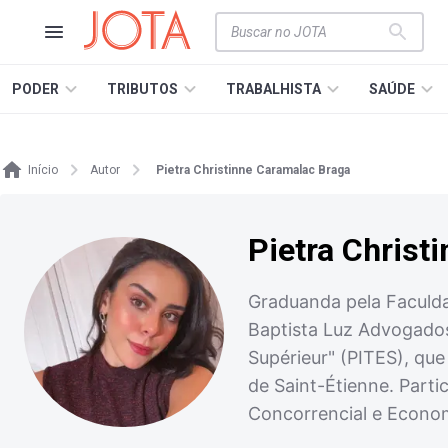
PODER
TRIBUTOS
TRABALHISTA
SAÚDE
Início
Autor
Pietra Christinne Caramalac Braga
Pietra Christ
Graduanda pela Faculdad
Baptista Luz Advogados
Supérieur" (PITES), que
de Saint-Étienne. Parti
Concorrencial e Economi