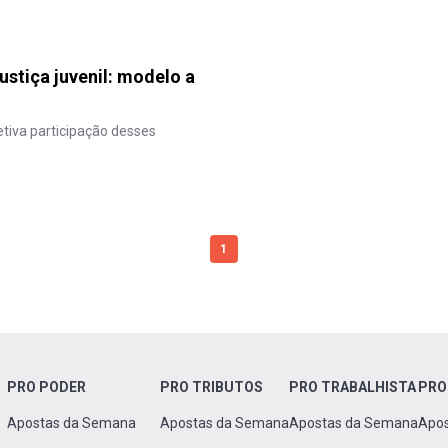
ustiça juvenil: modelo a
tiva participação desses
1
PRO PODER
PRO TRIBUTOS
PRO TRABALHISTA
PRO
Apostas da Semana
Apostas da Semana
Apostas da Semana
Apo