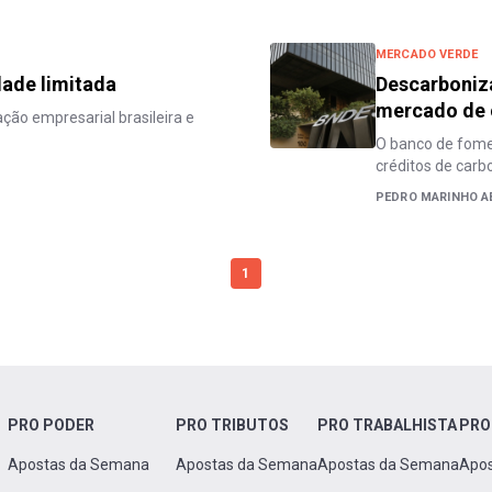
MERCADO VERDE
dade limitada
Descarboniz
mercado de 
ção empresarial brasileira e
O banco de fome
créditos de carb
PEDRO MARINHO A
1
PRO PODER
PRO TRIBUTOS
PRO TRABALHISTA
PRO
Apostas da Semana
Apostas da Semana
Apostas da Semana
Apo