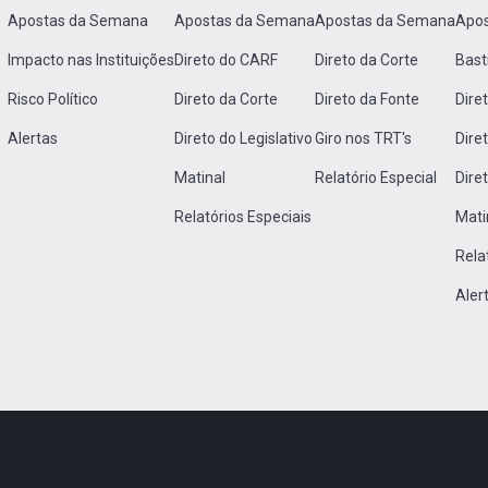
Apostas da Semana
Apostas da Semana
Apostas da Semana
Apo
Impacto nas Instituições
Direto do CARF
Direto da Corte
Bast
Risco Político
Direto da Corte
Direto da Fonte
Dire
Alertas
Direto do Legislativo
Giro nos TRT's
Dire
Matinal
Relatório Especial
Dire
Relatórios Especiais
Mati
Rela
Aler