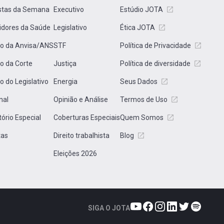
stas da Semana
Executivo
Estúdio JOTA
idores da Saúde
Legislativo
Ética JOTA
to da Anvisa/ANS
STF
Política de Privacidade
to da Corte
Justiça
Política de diversidade
to do Legislativo
Energia
Seus Dados
nal
Opinião e Análise
Termos de Uso
tório Especial
Coberturas Especiais
Quem Somos
tas
Direito trabalhista
Blog
Eleições 2026
SIGA O JOTA