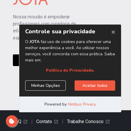
Nossa missão é empoderar
profissionais com curadoria de
informações independentes e
especializadas.
CONHEÇA O JOTA PRO
FAQ
|
Contato
|
Trabalhe Conosco