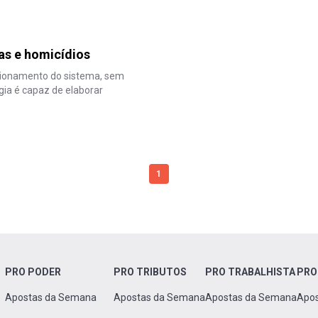
gas e homicídios
cionamento do sistema, sem
gia é capaz de elaborar
1
PRO PODER
PRO TRIBUTOS
PRO TRABALHISTA
PRO
Apostas da Semana
Apostas da Semana
Apostas da Semana
Apo