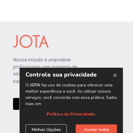
Nossa missão é empoderar
profissionais com curadoria de
informações independentes e
especializadas.
CONHEÇA O JOTA PRO