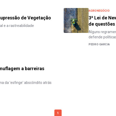
AGRONEGÓCIO
Supressão de Vegetação
3ª Lei de Ne
de questões
 e a rastreabilidade
Alguns regramen
defende políticas
PEDRO GARCIA
muflagem a barreiras
ma da 'esfinge' abscôndito atrás
1