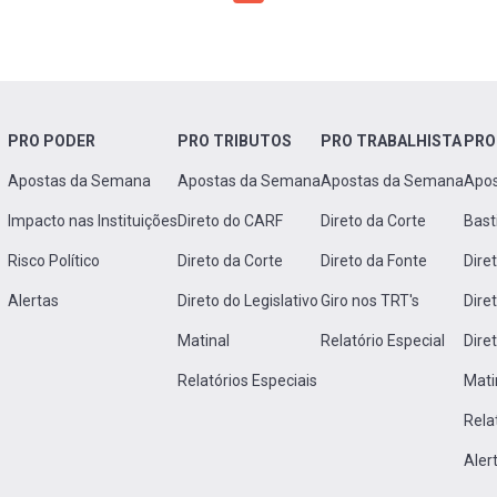
PRO PODER
PRO TRIBUTOS
PRO TRABALHISTA
PRO
Apostas da Semana
Apostas da Semana
Apostas da Semana
Apo
Impacto nas Instituições
Direto do CARF
Direto da Corte
Bast
Risco Político
Direto da Corte
Direto da Fonte
Dire
Alertas
Direto do Legislativo
Giro nos TRT's
Dire
Matinal
Relatório Especial
Dire
Relatórios Especiais
Mati
Rela
Aler