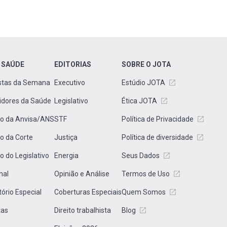
 SAÚDE
EDITORIAS
SOBRE O JOTA
stas da Semana
Executivo
Estúdio JOTA
idores da Saúde
Legislativo
Ética JOTA
to da Anvisa/ANS
STF
Política de Privacidade
to da Corte
Justiça
Política de diversidade
to do Legislativo
Energia
Seus Dados
nal
Opinião e Análise
Termos de Uso
tório Especial
Coberturas Especiais
Quem Somos
tas
Direito trabalhista
Blog