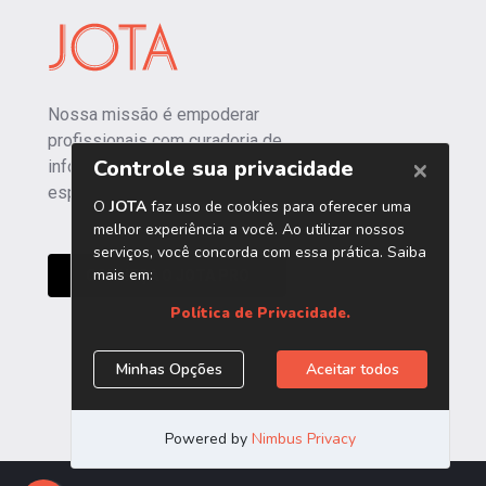
Nossa missão é empoderar
profissionais com curadoria de
informações independentes e
especializadas.
CONHEÇA O JOTA PRO