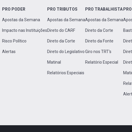
PRO PODER
PRO TRIBUTOS
PRO TRABALHISTA
PRO
Apostas da Semana
Apostas da Semana
Apostas da Semana
Apo
Impacto nas Instituições
Direto do CARF
Direto da Corte
Bast
Risco Político
Direto da Corte
Direto da Fonte
Dire
Alertas
Direto do Legislativo
Giro nos TRT's
Dire
Matinal
Relatório Especial
Dire
Relatórios Especiais
Mati
Rela
Aler