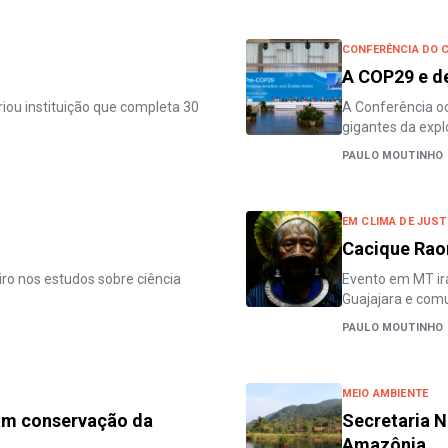
CONFERÊNCIA DO 
A COP29 e de
riou instituição que completa 30
A Conferência oc
gigantes da expl
PAULO MOUTINHO
EM CLIMA DE JUST
Cacique Rao
ro nos estudos sobre ciência
Evento em MT irá
Guajajara e comu
PAULO MOUTINHO
MEIO AMBIENTE
çam conservação da
Secretaria N
Amazônia