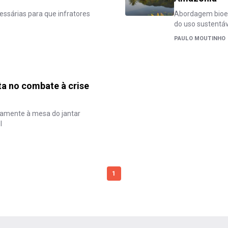
essárias para que infratores
Abordagem bioec
do uso sustentáv
PAULO MOUTINHO
ta no combate à crise
ovamente à mesa do jantar
l
1