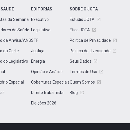
 SAÚDE
EDITORIAS
SOBRE O JOTA
stas da Semana
Executivo
Estúdio JOTA
idores da Saúde
Legislativo
Ética JOTA
to da Anvisa/ANS
STF
Política de Privacidade
to da Corte
Justiça
Política de diversidade
to do Legislativo
Energia
Seus Dados
nal
Opinião e Análise
Termos de Uso
tório Especial
Coberturas Especiais
Quem Somos
tas
Direito trabalhista
Blog
Eleições 2026