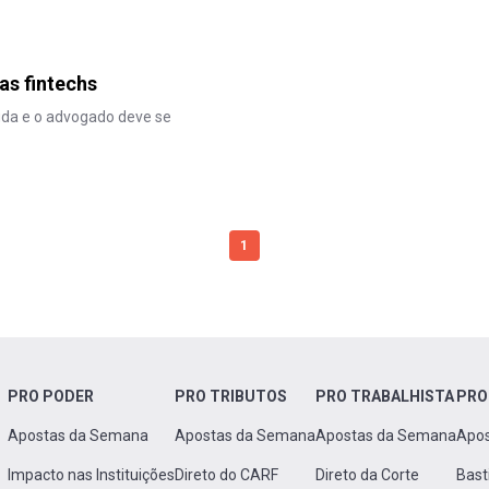
as fintechs
da e o advogado deve se
1
PRO PODER
PRO TRIBUTOS
PRO TRABALHISTA
PRO
Apostas da Semana
Apostas da Semana
Apostas da Semana
Apo
Impacto nas Instituições
Direto do CARF
Direto da Corte
Bast