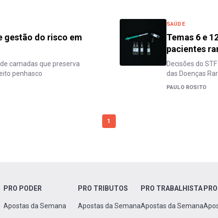
SAÚDE
e gestão do risco em
Temas 6 e 12
pacientes ra
ca de camadas que preserva
Decisões do STF
feito penhasco
das Doenças Ra
PAULO ROSITO
1
PRO PODER
PRO TRIBUTOS
PRO TRABALHISTA
PRO
Apostas da Semana
Apostas da Semana
Apostas da Semana
Apo